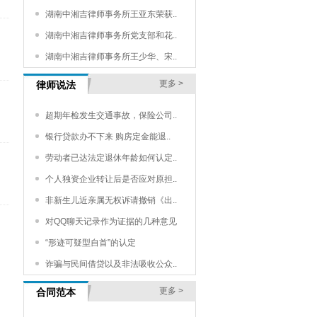
湖南中湘吉律师事务所王亚东荣获..
湖南中湘吉律师事务所党支部和花..
湖南中湘吉律师事务所王少华、宋..
更多 >
律师说法
超期年检发生交通事故，保险公司..
银行贷款办不下来 购房定金能退..
劳动者已达法定退休年龄如何认定..
个人独资企业转让后是否应对原担..
非新生儿近亲属无权诉请撤销《出..
对QQ聊天记录作为证据的几种意见
“形迹可疑型自首”的认定
诈骗与民间借贷以及非法吸收公众..
更多 >
合同范本