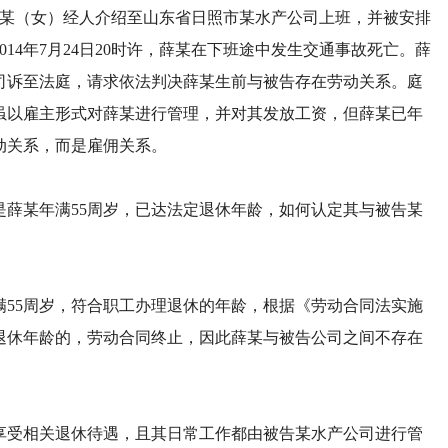
，薛某（女）经人介绍至山东省日照市某水产公司上班，并被安排
14年7月24日20时许，薛某在下班途中发生交通事故死亡。薛
司诉至法庭，请求依法判决薛某生前与被告存在劳动关系。庭
虽以雇主形式对薛某进行管理，并对其发放工资，但薛某已年
动关系，而是雇佣关系。
某年满55周岁，已达法定退休年龄，如何认定其与被告某
5周岁，符合职工办理退休的年龄，根据《劳动合同法实施
到退休年龄的，劳动合同终止，因此薛某与被告公司之间不存在
受相关退休待遇，且其日常工作都由被告某水产公司进行管