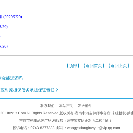
20/7/20)
20)
)
20)
【
顶部
】【
返回首页
】【
返回上页
】
定金能退还吗
否应对原担保债务承担保证责任？
联系我们
本站声明
发送邮件
© 2020 Hnzxjls.Com All Rights Reserved 版权所有·湖南中湘吉律师事务所·未经授
吉首市乾州武陵广场D栋2层（州交警支队正对面二楼门面）
投诉电话：0743-8277888 邮箱：wangyadonglawyer@vip.qq.com