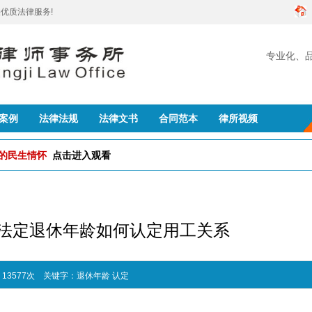
优质法律服务!
专业化、
创建
案例
法律法规
法律文书
合同范本
律所视频
队的民生情怀
点击进入观看
法定退休年龄如何认定用工关系
：13577次
关键字：
退休年龄
认定