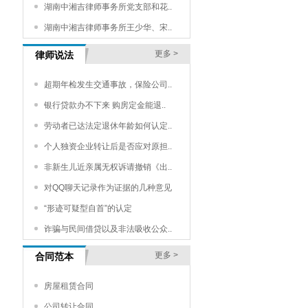
湖南中湘吉律师事务所党支部和花..
湖南中湘吉律师事务所王少华、宋..
更多 >
律师说法
超期年检发生交通事故，保险公司..
银行贷款办不下来 购房定金能退..
劳动者已达法定退休年龄如何认定..
个人独资企业转让后是否应对原担..
非新生儿近亲属无权诉请撤销《出..
对QQ聊天记录作为证据的几种意见
“形迹可疑型自首”的认定
诈骗与民间借贷以及非法吸收公众..
更多 >
合同范本
房屋租赁合同
公司转让合同