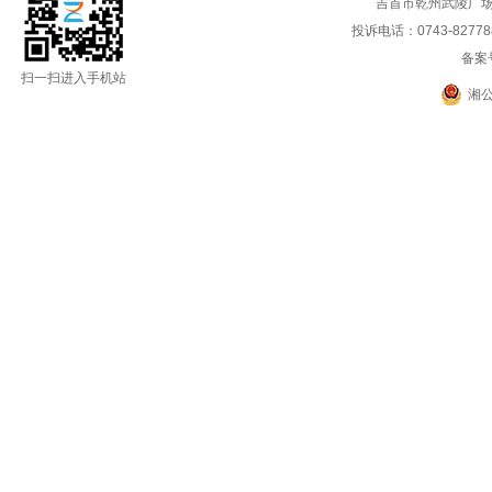
吉首市乾州武陵广场
投诉电话：0743-8277888
备案
扫一扫进入手机站
湘公