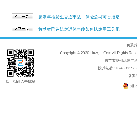
超期年检发生交通事故，保险公司可否拒赔
劳动者已达法定退休年龄如何认定用工关系
联系
Copyright © 2020 Hnzxjls.Com All
吉首市乾州武陵广场
投诉电话：0743-8277888
备案
扫一扫进入手机站
湘公