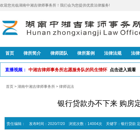
欢迎您光临湖南中湘吉律师事务所！我们会为您提供优质法律服务!
首页
律所简介
律师团队
律所案例
法律法规
法律
直播视频：
中湘吉律师事务所志愿服务队的民生情怀
点击进入观看
首页
>
湖南中湘吉律师事务所
>
律师说法
银行贷款办不下来 购房
责任编辑： 发布时间：2020/7/20 浏览次数：14004次
关键字：
银行贷款