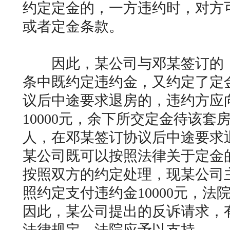
约定定金的，一方违约时，对方
或者定金条款。
因此，某公司与邓某签订的《
条中既约定违约金，又约定了定
议后中途要求退房的，违约方应
10000元，余下所交定金待该
人，在邓某签订协议后中途要求
某公司既可以按照法律关于定金
按照双方的约定处理，现某公司
照约定支付违约金10000元，
因此，某公司提出的反诉请求，
法律规定，法院应予以支持。