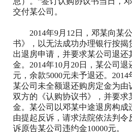
息）。”签订认购协议书当日，邓某
交付某公司。
2014年9月12日，邓某向某
书》，以无法成功办理银行按揭
出退房申请，并要求某公司退还其所
金。2014年10月20日，某公司退
元，余款5000元未予退还。2014
某公司未全额退还购房定金为由
双方的《认购协议书》，并要求某
金。某公司以邓某中途退房构成
由提起反诉，请求法院依法判令
诉原告某公司违约金10000元。