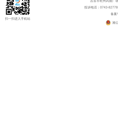
吉首市乾州武陵广场
投诉电话：0743-8277888
备案
扫一扫进入手机站
湘公