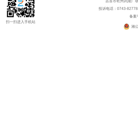
吉首市乾州武陵广场
投诉电话：0743-8277888
备案
扫一扫进入手机站
湘公