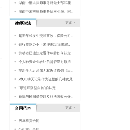
湖南中湘吉律师事务所党支部和花..
湖南中湘吉律师事务所王少华、宋..
更多 >
律师说法
超期年检发生交通事故，保险公司..
银行贷款办不下来 购房定金能退..
劳动者已达法定退休年龄如何认定..
个人独资企业转让后是否应对原担..
非新生儿近亲属无权诉请撤销《出..
对QQ聊天记录作为证据的几种意见
“形迹可疑型自首”的认定
诈骗与民间借贷以及非法吸收公众..
更多 >
合同范本
房屋租赁合同
公司转让合同