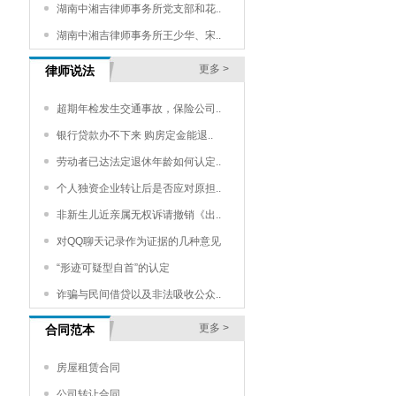
湖南中湘吉律师事务所党支部和花..
湖南中湘吉律师事务所王少华、宋..
更多 >
律师说法
超期年检发生交通事故，保险公司..
银行贷款办不下来 购房定金能退..
劳动者已达法定退休年龄如何认定..
个人独资企业转让后是否应对原担..
非新生儿近亲属无权诉请撤销《出..
对QQ聊天记录作为证据的几种意见
“形迹可疑型自首”的认定
诈骗与民间借贷以及非法吸收公众..
更多 >
合同范本
房屋租赁合同
公司转让合同