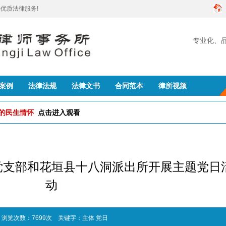
优质法律服务!
专业化、
创建
案例
法律法规
法律文书
合同范本
律所视频
队的民生情怀
点击进入观看
党支部和花垣县十八洞派出所开展主题党日
动
 浏览次数：7699次
关键字：
主体
党日