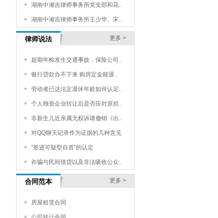
湖南中湘吉律师事务所党支部和花..
湖南中湘吉律师事务所王少华、宋..
更多 >
律师说法
超期年检发生交通事故，保险公司..
银行贷款办不下来 购房定金能退..
劳动者已达法定退休年龄如何认定..
个人独资企业转让后是否应对原担..
非新生儿近亲属无权诉请撤销《出..
对QQ聊天记录作为证据的几种意见
“形迹可疑型自首”的认定
诈骗与民间借贷以及非法吸收公众..
更多 >
合同范本
房屋租赁合同
公司转让合同