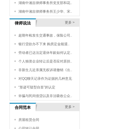
湖南中湘吉律师事务所党支部和花..
湖南中湘吉律师事务所王少华、宋..
更多 >
律师说法
超期年检发生交通事故，保险公司..
银行贷款办不下来 购房定金能退..
劳动者已达法定退休年龄如何认定..
个人独资企业转让后是否应对原担..
非新生儿近亲属无权诉请撤销《出..
对QQ聊天记录作为证据的几种意见
“形迹可疑型自首”的认定
诈骗与民间借贷以及非法吸收公众..
更多 >
合同范本
房屋租赁合同
公司转让合同