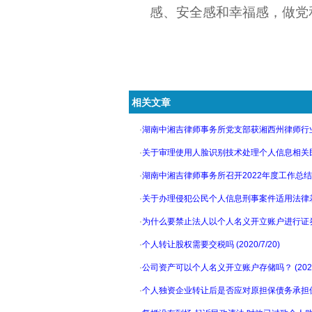
感、安全感和幸福感
，
做党
相关文章
·
湖南中湘吉律师事务所党支部获湘西州律师行业“先进
·
关于审理使用人脸识别技术处理个人信息相关民事案
·
湖南中湘吉律师事务所召开2022年度工作总结暨先
·
关于办理侵犯公民个人信息刑事案件适用法律若干问题
·
为什么要禁止法人以个人名义开立账户进行证券交易？
·
个人转让股权需要交税吗 (2020/7/20)
·
公司资产可以个人名义开立账户存储吗？ (2020/
·
个人独资企业转让后是否应对原担保债务承担保证责任