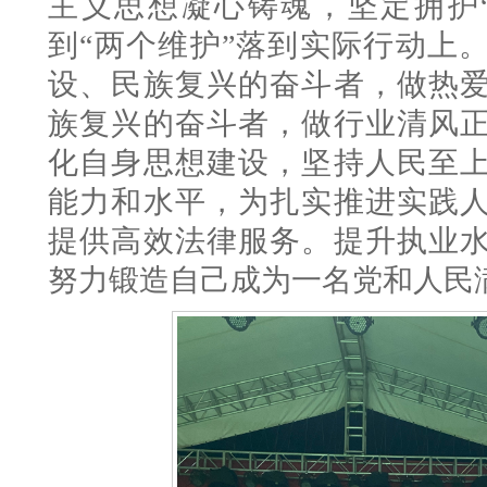
主义思想凝心铸魂，
坚定拥护
到“两个维护”落到实际行动上
设、民族复兴的奋斗者
，
做热
族复兴的奋斗者
，
做行业清风
化
自身
思想建设，坚持人民至
能力和水平，为扎实推进实践
提供高效法律服务。
提升执业
努力
锻造自己成为一名
党和人民