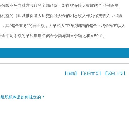
营
保险
业务向对方收取的全部价款，即向被保险人收取的全部保险费。
济利益的（即以被保险人所交保险资金的利息收入作为保费收入，保险
，其“储金业务”的营业额，为纳税人在纳税期内的储金平均余额乘以人
储金平均余额为纳税期期初储金余额与期末余额之和乘50％。
【
顶部
】【
返回首页
】【
返回上页
】
的组织机构是如何规定的？