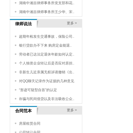
湖南中湘吉律师事务所党支部和花..
湖南中湘吉律师事务所王少华、宋..
更多 >
律师说法
超期年检发生交通事故，保险公司..
银行贷款办不下来 购房定金能退..
劳动者已达法定退休年龄如何认定..
个人独资企业转让后是否应对原担..
非新生儿近亲属无权诉请撤销《出..
对QQ聊天记录作为证据的几种意见
“形迹可疑型自首”的认定
诈骗与民间借贷以及非法吸收公众..
更多 >
合同范本
房屋租赁合同
公司转让合同