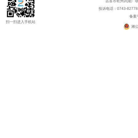
吉首市乾州武陵广场
投诉电话：0743-8277888
备案
扫一扫进入手机站
湘公